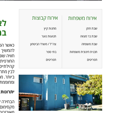
אירוח קבוצות
אירוח משפחות
לא
שבת חתן
מחנות קיץ
במ
שבת בר מצווה
תנועות נוער
שבת משפחה
צה''ל / משרד הביטחון
כאשר הטמ
להמשיך א
תכנית חינוכית משפחות
בתי ספר
חוויה שו
תפריטים
תפריטים
החורפית 
קהילתיים
לבין מתח
ביותר. מ
ומחוממת 
יתרונות
הבחירה ל
מקסימום 
מאובזרות