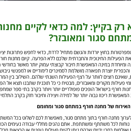
 רק בקיץ: למה כדאי לקיים מחנות
תחם סגור ומאובזר?
פרטורות בחוץ יורדות והגשם מתחיל לרדת, כדאי לחפש פתרונות יצי
ת הפעילות החינוכית והחברתית שלכם ללא הפרעה. קיום מחנות חו
נה ומיוחדת במינה המאפשרת חיבור קבוצתי עמוק יותר מאשר בחודשי ה
והכפרית יוצרת תפאורה מושלמת לסמינרים לימודיים או למפגשי גיבוש 
, שאינם רוצים לוותר על רצף הפעילות השנתי שלהם. השילוב בין המר
מי פעילות מקורים ומאובזרים, מבטיח כי כל תוכנית שתבנו תצא אל ה
חנות חורף בישראל הופכים פופולריים יותר ויותר בקרב בתי ספר שמחפ
המאפשרת ריכוז גבוה יותר של למידה ויצירה וחיבור חזק בקרב התלמידי
 האירוח של מחנה חורף במתחם סגור ומחומם
ערוך מחנה חורף בתוך מתחם סגור, מאפשרת לכם לשלוט בכל המשתנ
נוחות לכל משתתף ומשתתפת. אתם נהנים מחללי עבודה נעימים הכול
 ואולמות רחבי ידיים שבהם ניתן לקיים פעילות גופנית או הרצאות מבל