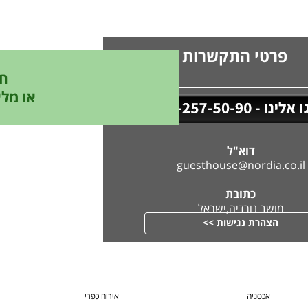
פרטי התקשרות
חיי
או מלא
דוא"ל
guesthouse@nordia.co.il
כתובת
מושב נורדיה,ישראל
הצהרת נגישות >>
אכסניה
אירוח כפרי