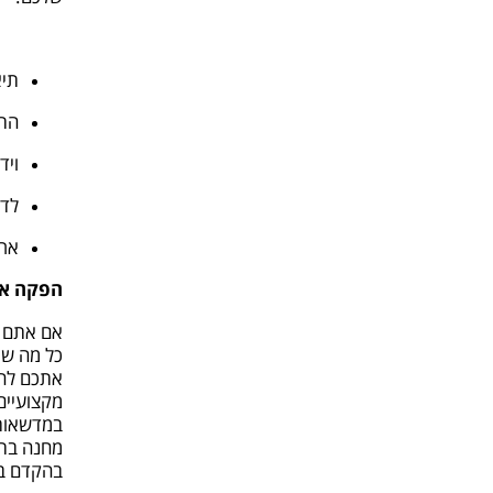
תיא
התא
ויד
לדו
ארג
הפקה אי
אם אתם מ
כל מה שא
אתכם להנ
במדשאות 
מחנה בתק
בהקדם בש