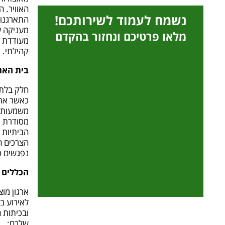
האוויר. ה
נשמח לעמוד לשירותכם!
התארגנוי
מעניקה ש
מלאו פרטיכם ונחזור בהקדם
מעודדת א
קהילתי.
בית האר
חלק בלתי
כאשר אתם
משמעותי 
מסודרת ו
הביתיות 
הצרכים ה
נפגשים ס
הכללים 
ארגון מו
לאירוע ב
ובכיתות 
שלכם: