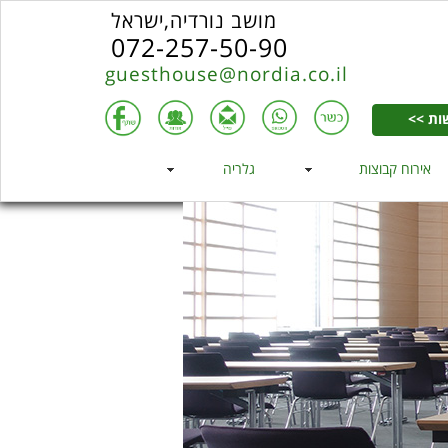
מושב נורדיה,ישראל
072-257-50-90
guesthouse@nordia.co.il
ות >>
אירוח קבוצות
גלריה