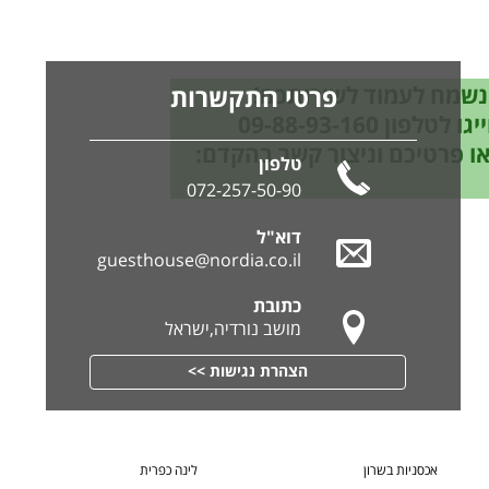
נשמח לעמוד לשירותכם!
פרטי התקשרות
גו לטלפון 09-88-93-160
ו פרטיכם וניצור קשר בהקדם:
טלפון
072-257-50-90
דוא"ל
guesthouse@nordia.co.il
כתובת
מושב נורדיה,ישראל
הצהרת נגישות >>
אכסניות בשרון
לינה כפרית