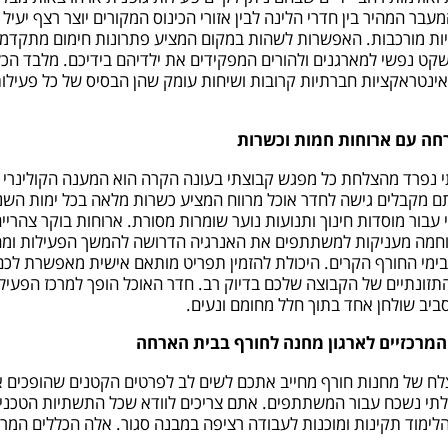
מעבר המהיר בין חדרי הלינה לבין אזורי הכינוס המקורים יוצר רצף יעיל 
ות מורכבות. האפשרות לשהות במקום המציע פתרונות חימום מתקדמי
קט נפשי למארגנים ולהורים המפקידים את ילדיהם בידיכם. מלבד הכל
ינטראקציות חברתיות קרובות ושיחות עומק שהן הבסיס של כל פעילות ש
חה עם ארוחות חמות וכשרות
 נפרד מהצלחת כל מפגש קבוצתי בעונה הקרה הוא המענה הקולינרי
 מקבלים גישה לחדר אוכל מרווח המציע כשרות מלאה בכל ימות השנה,
עבור מוסדות חינוך ותנועות נוער שומרות מסורת. ארוחות בוקר צהריי
חמה מעניקות למשתתפים את האנרגיה הדרושה להמשך הפעילות ומ
בימי החורף הקרים. היכולת להזמין תפריט מותאם אישית מאפשרת לכ
תזונתיים של הקבוצה שלכם בדיוק רב. חדר האוכל הופך למרכז הפעיל
ביב שולחן אחד בתוך חלל מחומם ונעים.
המרכזיים לארגון מחנה לחורף בבית הארחה
צלח של מחנות חורף מחייב אתכם לשים לב לפרטים הקטנים שהופכים א
לתי נשכח עבור המשתתפים. אתם צריכים לוודא שכל התשתיות הטכניו
הלימוד תקינות ומוכנות לעבודה רציפה במבנה סגור. אלה הכללים המרכ