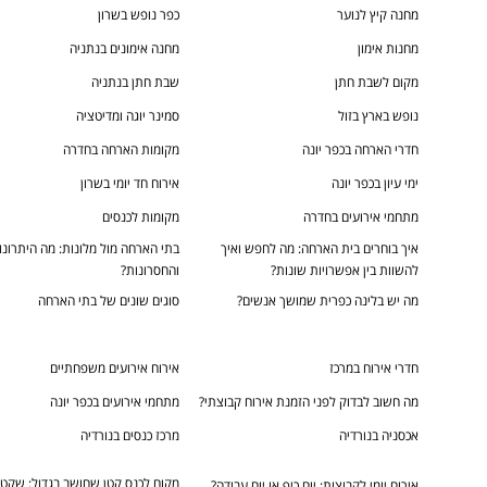
מחנה קיץ לנוער
כפר נופש בשרון
מחנות אימון
מחנה אימונים בנתניה
מקום לשבת חתן
שבת חתן בנתניה
נופש בארץ בזול
סמינר יוגה ומדיטציה
חדרי הארחה בכפר יונה
מקומות הארחה בחדרה
ימי עיון בכפר יונה
אירוח חד יומי בשרון
מתחמי אירועים בחדרה
מקומות לכנסים
איך בוחרים בית הארחה: מה לחפש ואיך
בתי הארחה מול מלונות: מה היתרונו
להשוות בין אפשרויות שונות?
והחסרונות?
מה יש בלינה כפרית שמושך אנשים?
סוגים שונים של בתי הארחה
חדרי אירוח במרכז
אירוח אירועים משפחתיים
מה חשוב לבדוק לפני הזמנת אירוח קבוצתי?
מתחמי אירועים בכפר יונה
אכסניה בנורדיה
מרכז כנסים בנורדיה
מקום לכנס קטן שחושב בגדול: שקט,
אירוח יומי לקבוצות: יום כיף או יום עבודה?