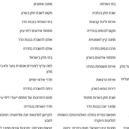
בתי הארחה
מחנה אימונים
שבת חתן בנתניה
מקום לשבת חתן בשרון
אירוח ולינת קבוצות
בתי הארחה בגנות הדר
מקום לכנסים בנורדיה
מתחמי אירועים לימי עיון
מחנה קיץ לאומנויות
אולם להשכרה בגנות הדר
מרכז כנסים בחדרה
אולם להשכרה בחדרה
מתחמי אירועים בשרון
בתי מלון בישראל
למה עדיף לצעירים אכסנית נוער ולא בי
אירוח משפחות במרכז
מלון
צליח
אירוח הרצאות
חדרי אירוח יומיים
דירות נופש בשרון
כיתה להשכרה בחדרה
שבת חתן כשרות מחפוד
מהם היתרונות של מתחם ייעודי לימי עיון
סמינר יוגה בגנות הדר
חדרי הארחה בנורדיה
חופשה כפרית במרכז: האלטרנטיבה השפויה
לוקיישן לסדנאות יוגה ומדיטציה: החיבור
למלונות היוקרה
לטבע
ורף
מחנות קיץ בישראל: חוויה כפרית, ירוקה
יוצאים מהכיתה: יתרונות אירוח סמינר לי