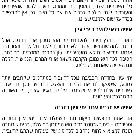
ארוחות מסודרות, אזור רישום וקבלה וכמובן אולם, או חדר, שיכילו את
כל האורחים שלנו, באופן נוח וממוזג. חשוב לזכור שהאורחים
והעובדים שלנו הולכים לבלות שם את כל היום ולכן אין להתפשר
בכלל על שום אלמנט שציינו.
איפה כדאי להעביר ימי עיון
האזור המומלץ ביותר להעברת ימי הוא כמובן אזור המרכז, אבל
בניגוד למה שתחשבו אנחנו לא מתכוונים לאזור תל אביב והסביבה.
אנחנו ממליצים דווקא להעביר ימי עיון בחדרה המרכזית וסביבתה.
הסיבה לכך היא כמובן הקרבה לשאר אזורי המרכז, הנגישות הקלה
וגם האווירה שאנחנו מקבלים.
ימי עיון בחדרה והסביבה נוכל להעביר במתחמים שקרובים יותר
לטבע, שיספקו לנו את הבידוד והשקט הנדרש ובכך זה יעזור
לאורחים שלנו להירגע ולהתרכז על יום העיון עצמו, בלי האווירה
המלוכלכת והעירונית.
איפה יש חדרים עבור ימי עיון בחדרה
אם אתם מחפשים מיקום נוח ומשתלם עבור ימי עיון בחדרה
וסביבתה – בית הארחה נורדיה הוא הפתרון המושלם. בבית אירוח זה
תוכלו למצוא אולמות נרחבים לכל סוג של פעילות שתרצו להעביר,