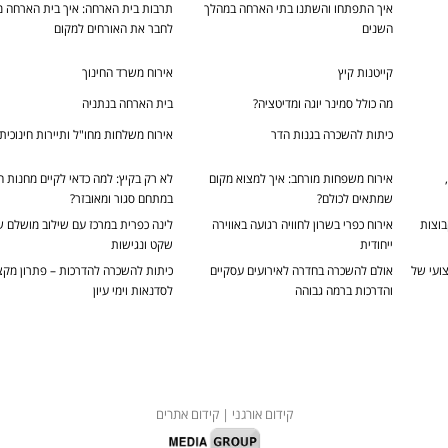
איך התפתחו והשתנו בתי הארחה במהלך
תרבות בית הארחה: איך בית הארחה מ
השנים
לחבר את האורחים למקום
קייטנות קיץ
אירוח משרד החינוך
מה כולל סמינר יוגה ומדיטציה?
בית הארחה בנתניה
כיתות להשכרה בגנות הדר
אירוח משלחות מחו"ל ותיירות חינוכית
אירוח משפחות מורחב: איך למצוא מקום
לא רק בקיץ: למה כדאי לקיים מחנות ח
שמתאים לכולם?
במתחם סגור ומאובזר?
בוצות
אירוח כפרי בשרון לחוויה רגועה באווירה
לינה כפרית במרכז עם שילוב מושלם 
ייחודית
שקט ונגישות
צועי של
אולם להשכרה בחדרה לאירועים עסקיים
כיתות להשכרה להדרכות – פתרון מקצ
והדרכות ברמה גבוהה
לסדנאות וימי עיון
קידום אורגני
| קידום אתרים