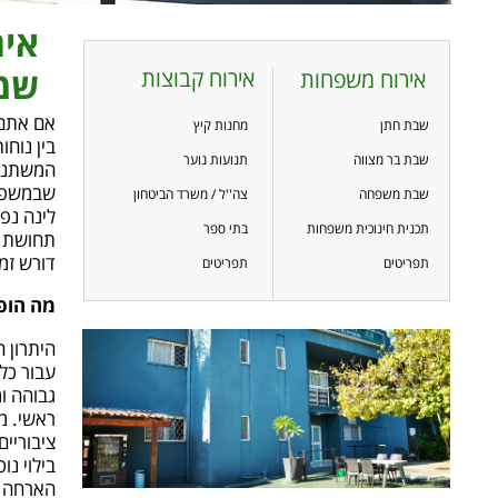
איר
אירוח קבוצות
שמת
אירוח משפחות
אם אתם 
שבת חתן
מחנות קיץ
בין נוח
שבת בר מצווה
תנועות נוער
המשתנים
שבמשפחה
שבת משפחה
צה''ל / משרד הביטחון
לינה נפ
תכנית חינוכית משפחות
בתי ספר
תחושת ב
דורש זמ
תפריטים
תפריטים
מה הופ
היתרון 
עבור כל
גבוהה ו
ראשי. מ
ציבוריים
בילוי נ
הארחה ל