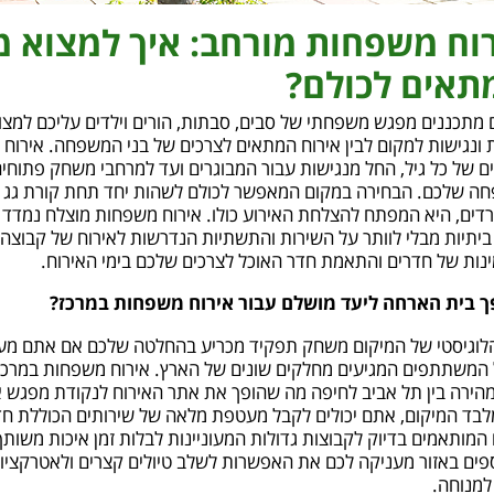
וח משפחות מורחב: איך למצוא מ
אים לכולם?
מתכננים מפגש משפחתי של סבים, סבתות, הורים וילדים עליכם למצוא
ות ונגישות למקום לבין אירוח המתאים לצרכים של בני המשפחה. אירו
 של כל גיל, החל מנגישות עבור המבוגרים ועד למרחבי משחק פתוחים
 שלכם. הבחירה במקום המאפשר לכולם לשהות יחד תחת קורת גג א
רדים, היא המפתח להצלחת האירוע כולו. אירוח משפחות מוצלח נמדד 
יתיות מבלי לוותר על השירות והתשתיות הנדרשות לאירוח של קבוצה 
ינות של חדרים והתאמת חדר האוכל לצרכים שלכם בימי האירוח.
ך בית הארחה ליעד מושלם עבור אירוח משפחות במרכז?
הלוגיסטי של המיקום משחק תפקיד מכריע בהחלטה שלכם אם אתם מעונ
 המשתתפים המגיעים מחלקים שונים של הארץ. אירוח משפחות במרכז
מהירה בין תל אביב לחיפה מה שהופך את אתר האירוח לנקודת מפגש 
לבד המיקום, אתם יכולים לקבל מעטפת מלאה של שירותים הכוללת חדר
 המותאמים בדיוק לקבוצות גדולות המעוניינות לבלות זמן איכות משותף
וספים באזור מעניקה לכם את האפשרות לשלב טיולים קצרים ולאטרקציו
מנוחה.