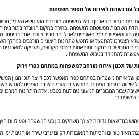
כל עם כשרות לאירוח של מספר משפחות
גרים הגדולים בארגון נופש למשפחה מורחבת הוא נושא האוכל, מכיוו
 הדת משתנות ממשפחה למשפחה. בחירה במקום המוגדר בתור בית ה
יה הזו ומאפשרת לכל האורחים לאכול יחד סביב שולחן אחד בביטחון מל
לא תצטרכו להתפצל או לחפש פתרונות חיצוניים מורכבים במהלך ה
ביום המבושלות במקום ומותאמות לצרכי הקבוצה, מעניקה למארגנים ח
אפשרת להתמקד בגיבוש המשפחתי.
ת של תכנון אירוח מורחב למשפחות במתחם כפרי וירוק
ון של אירוח משפחות במתחם כפרי מאפשר לכם לייצר תוכן מגוון המשלב 
ל שלווה במרחב הפתוח. המדשאות ואזורי הישיבה הופכים למגרש משחק
שיבה עבור המבוגרים המעוניינים לנוח בטבע. אלה היתרונות המרכזיים 
 למשפחות:
מוש במדשאות גדולות לצורך משחקים בין בני המשפחה ופעילויות חוץ 
צול האודיטוריום והכיתות המאובזרות לקיום ערבי שירה או חגיגות ימי ה