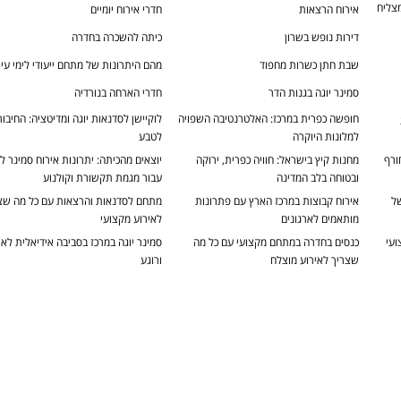
צליח
אירוח הרצאות
חדרי אירוח יומיים
דירות נופש בשרון
כיתה להשכרה בחדרה
שבת חתן כשרות מחפוד
מהם היתרונות של מתחם ייעודי לימי עיון
סמינר יוגה בגנות הדר
חדרי הארחה בנורדיה
חופשה כפרית במרכז: האלטרנטיבה השפויה
לוקיישן לסדנאות יוגה ומדיטציה: החיבור
למלונות היוקרה
לטבע
ורף
מחנות קיץ בישראל: חוויה כפרית, ירוקה
יוצאים מהכיתה: יתרונות אירוח סמינר לי
ובטוחה בלב המדינה
עבור מגמת תקשורת וקולנוע
של
אירוח קבוצות במרכז הארץ עם פתרונות
מתחם לסדנאות והרצאות עם כל מה שצ
מותאמים לארגונים
לאירוע מקצועי
ועי
כנסים בחדרה במתחם מקצועי עם כל מה
סמינר יוגה במרכז בסביבה אידיאלית לאיז
שצריך לאירוע מוצלח
ורוגע