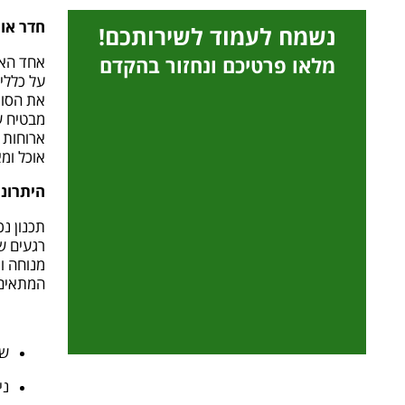
חדר או
נשמח לעמוד לשירותכם!
אחד האת
מלאו פרטיכם ונחזור בהקדם
על כללי
את הסוג
מבטיח ש
ארוחות 
אוכל ומ
היתרונו
תכנון נכ
רגעים ש
מנוחה וי
המתאים
שי
ני