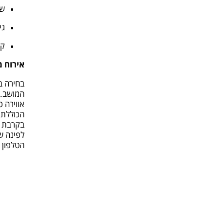
שה
גי
קי
אירוח 
בחירה ב
אווירה 
הכוללת 
בקרבת ה
לפינה ש
הטלפון 