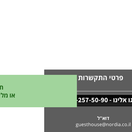
פרטי התקשרות
חיי
או מלא
דוא"ל
guesthouse@nordia.co.il